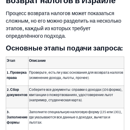
возврат налогов в Израиле
Процесс возврата налогов может показаться
сложным, но его можно разделить на несколько
этапов, каждый из которых требует
определённого подхода.
Основные этапы подачи запроса:
Этап
Описание
1. Проверка
Проверьте, есть ли у вас основания для возврата налогов
права
(изменение дохода, льготы, прочее).
2. Сбор
Соберите все документы: справки о доходах (106 форма),
документов
квитанции о пожертвованиях, удостоверение льгот
(например, студенческая карта).
3.
Заполните специальную налоговую форму (135 или 1301),
Заполнение
где указываются все данные о доходах, вычетах и
формы
льготах.