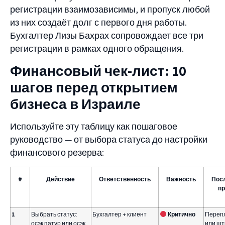
регистрации взаимозависимы, и пропуск любой
из них создаёт долг с первого дня работы.
Бухгалтер Лизы Бахрах сопровождает все три
регистрации в рамках одного обращения.
Финансовый чек-лист: 10
шагов перед открытием
бизнеса в Израиле
Используйте эту таблицу как пошаговое
руководство — от выбора статуса до настройки
финансового резерва:
#
Действие
Ответственность
Важность
Пос
пр
1
Выбрать статус:
Бухгалтер + клиент
Критично
Переп
осэк патур или осэк
или шт