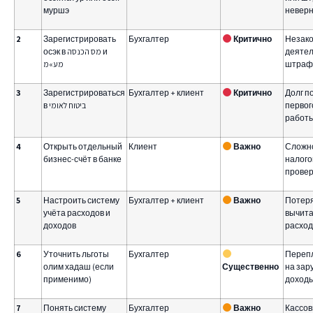
муршэ
неверн
2
Зарегистрировать
Бухгалтер
Критично
Незак
осэк в מס הכנסה и
деятел
מע»מ
штра
3
Зарегистрироваться
Бухгалтер + клиент
Критично
Долг п
в ביטוח לאומי
первог
работ
4
Открыть отдельный
Клиент
Важно
Сложн
бизнес-счёт в банке
налого
провер
5
Настроить систему
Бухгалтер + клиент
Важно
Потер
учёта расходов и
вычит
доходов
расход
6
Уточнить льготы
Бухгалтер
Перепл
олим хадаш (если
Существенно
на за
применимо)
доход
7
Понять систему
Бухгалтер
Важно
Кассо