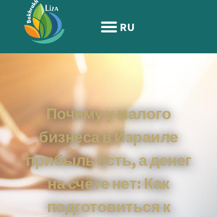
содержимому
RU
Почему у малого
бизнеса в Израиле
прибыль есть, а денег
на счёте нет: Как
подготовиться к