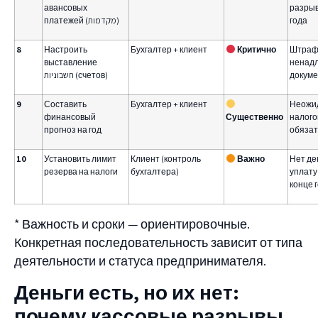
авансовых
разрыв
платежей (מקדמות)
года
8
Настроить
Бухгалтер + клиент
Критично
Штраф
выставление
ненад
חשבוניות (счетов)
докум
9
Составить
Бухгалтер + клиент
Неожи
финансовый
Существенно
налог
прогноз на год
обязат
10
Установить лимит
Клиент (контроль
Важно
Нет де
резерва на налоги
бухгалтера)
уплату
конце 
* Важность и сроки — ориентировочные.
Конкретная последовательность зависит от типа
деятельности и статуса предпринимателя.
Деньги есть, но их нет:
почему кассовые разрывы