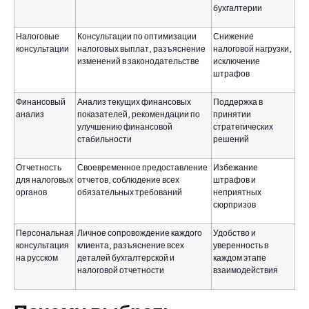
бухгалтерии
Налоговые
Консультации по оптимизации
Снижение
консультации
налоговых выплат, разъяснение
налоговой нагрузки,
изменений в законодательстве
исключение
штрафов
Финансовый
Анализ текущих финансовых
Поддержка в
анализ
показателей, рекомендации по
принятии
улучшению финансовой
стратегических
стабильности
решений
Отчетность
Своевременное предоставление
Избежание
для налоговых
отчетов, соблюдение всех
штрафов и
органов
обязательных требований
неприятных
сюрпризов
Персональная
Личное сопровождение каждого
Удобство и
консультация
клиента, разъяснение всех
уверенность в
на русском
деталей бухгалтерской и
каждом этапе
налоговой отчетности
взаимодействия