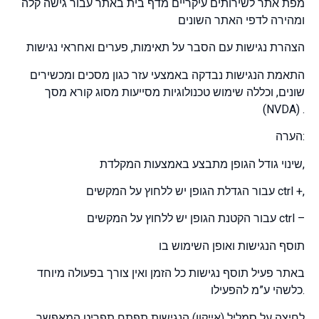
מפת אתר לשירותים עיקריים מדף בית באתר עבור גישה קלה
ומהירה לדפי האתר השונים
הצהרת נגישות עם הסבר על תאימות, פערים ואחראי נגישות
התאמת הנגישות נבדקה באמצעי עזר כגון מסכים ומכשירים
שונים, וכללה שימוש טכנולוגיות מסייעות מסוג קורא מסך
(NVDA) .
הערה:
שינוי גודל הגופן מתבצע באמצעות המקלדת,
עבור הגדלת הגופן יש ללחוץ על המקשים ctrl +,
עבור הקטנת הגופן יש ללחוץ על המקשים ctrl –
תוסף הנגישות ואופן השימוש בו
באתר פעיל תוסף נגישות כל הזמן ואין צורך בפעולה מיוחד
כלשהי ע”מ להפעילו.
לחיצה על סמליל (אייקון) הנגישות תפתח תפריט המאפשר