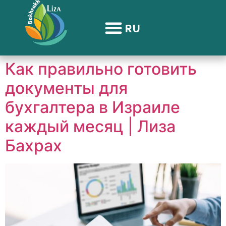
содержимому
RU
Как правильно готовить
документы для
бухгалтера в Израиле
каждый месяц | Лиза
Бахрах